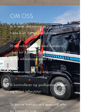
OM OSS
Vi leverer det meste av påbygg til
både biler og tyngre kjøretøy.
Vi samarbeider tett med kundene
våres for å kunne tilpasse påbygget til
deres arbeidsoppgaver og ønsker.
Vi utfører service og årskontroller.
Vi kontrollerer og godkjenner kraner
og annet løfteutstyr.
Ta gjerne kontakt ved spørsmål eller
en hyggelig prat.